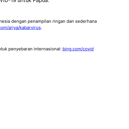
COVID-19 untuk Papua:
nesia dengan penampilan ringan dan sederhana
com/ariya/kabarvirus
.
ntuk penyebaran internasional:
bing.com/covid