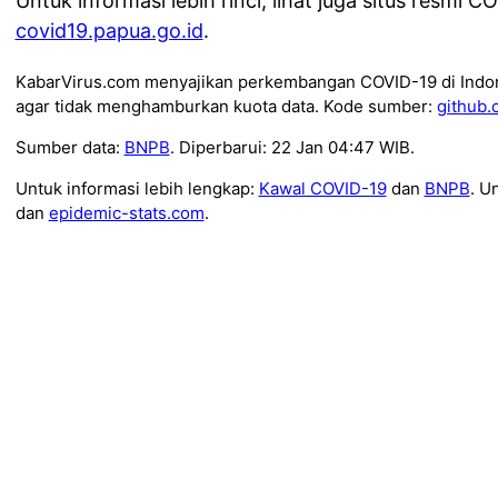
Untuk informasi lebih rinci, lihat juga situs resmi 
covid19.papua.go.id
.
KabarVirus.com menyajikan perkembangan COVID-19 di Indo
agar tidak menghamburkan kuota data. Kode sumber:
github.
Sumber data:
BNPB
. Diperbarui: 22 Jan 04:47 WIB.
Untuk informasi lebih lengkap:
Kawal COVID-19
dan
BNPB
. U
dan
epidemic-stats.com
.