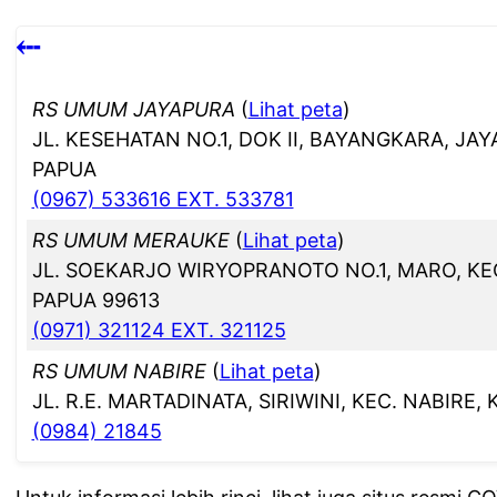
⤎
RS UMUM JAYAPURA
(
Lihat peta
)
JL. KESEHATAN NO.1, DOK II, BAYANGKARA, JA
PAPUA
(0967) 533616 EXT. 533781
RS UMUM MERAUKE
(
Lihat peta
)
JL. SOEKARJO WIRYOPRANOTO NO.1, MARO, K
PAPUA 99613
(0971) 321124 EXT. 321125
RS UMUM NABIRE
(
Lihat peta
)
JL. R.E. MARTADINATA, SIRIWINI, KEC. NABIRE
(0984) 21845